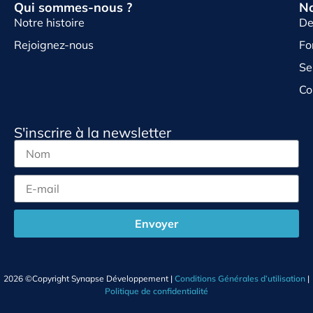
Qui sommes-nous ?
No
Notre histoire
De
Rejoignez-nous
Fo
Se
Co
S'inscrire à la newsletter
Envoyer
2026 ©Copyright Synapse Développement |
Conditions Générales d’utilisation
|
Politique de confidentialité