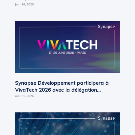
interne en moteur de croissance ?
juin 16, 2026
Synapse Développement participera à
VivaTech 2026 avec la délégation
Occitanie d’AD’OCC
mai 21, 2026