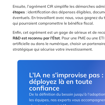
Ensuite, l’agrément CIR simplifie les démarches admi
étapes
: identification des dépenses éligibles, documen
éventuels. En travaillant avec nous, vous gagnez du t
qui pourraient compromettre le bénéfice fiscal.
Enfin, cet agrément est un gage de sérieux et de re
R&D est reconnu par l’État
. Pour une PME ou une ETI 
artificielle ou dans le numérique, choisir un partenair
stratégique qui sécurise votre investissement.
L’IA ne s’improvise pas :
déployez là en toute
confiance
De la définition du besoin jusqu’à l’adoptio
les équipes, nos experts vous accompagne