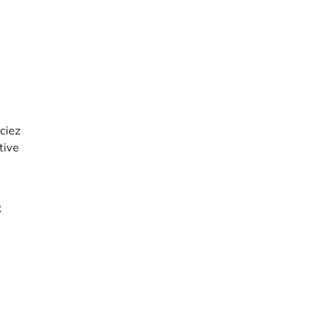
ciez
tive
R
.