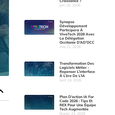
Croissance ?
juin 16, 2026
Synapse
Développement
Participera À
VivaTech 2026 Avec
La Délégation
Occitanie D’AD’OCC
mai 21, 2026
Transformation Des
Logiciels Métier :
Repenser L’interface
À L’ère De L’IA
avril 24, 2026
Plan D’action IA For
Code 2026 : Tips Et
REX Pour Une Équipe
Tech Augmentée
février 24, 2026