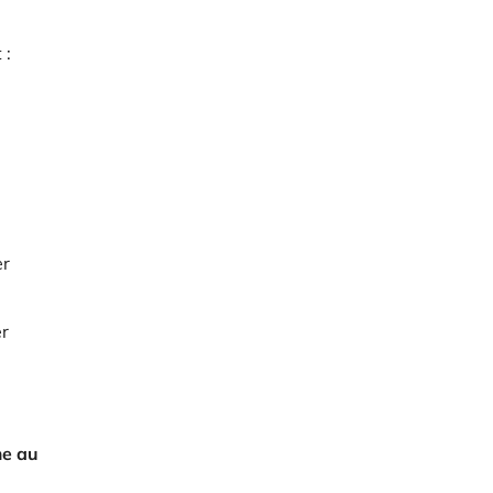
 :
er
er
me au