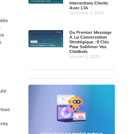
Interactions Clients
Avec L’IA
novembre 3, 2025
idée
s
Du Premier Message
os
À La Conversation
s
Stratégique : 9 Clés
Pour Sublimer Vos
Chatbots
octobre 2, 2025
ute
 nous
ente