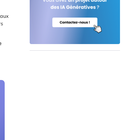
caux
rs
e