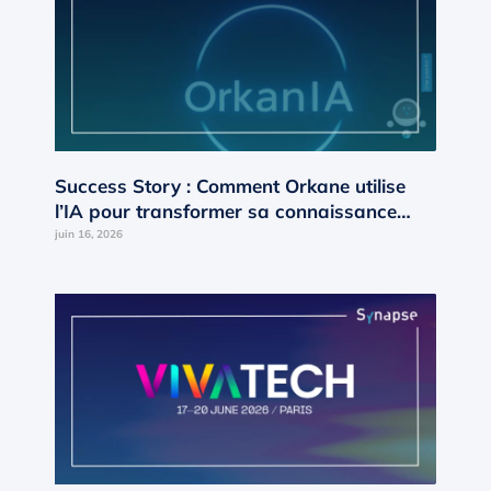
Success Story : Comment Orkane utilise
l’IA pour transformer sa connaissance
interne en moteur de croissance ?
juin 16, 2026