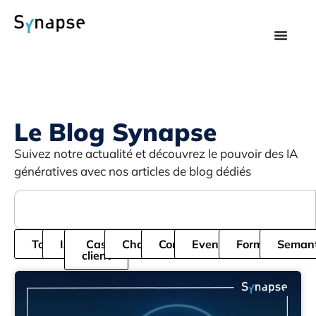
Le Blog Synapse
Suivez notre actualité et découvrez le pouvoir des IA
génératives avec nos articles de blog dédiés
Tous
IA
Cas
Chatbot
Cordial
Evenement
Formation
Semant
client