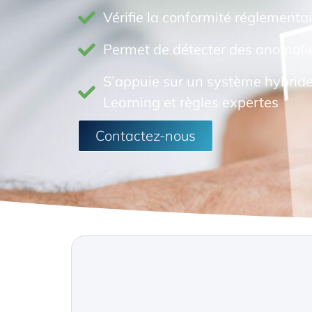
Vérifie la conformité réglementa
Permet de détecter des anomalie
S’appuie sur un système hybri
Learning et règles expertes
Contactez-nous