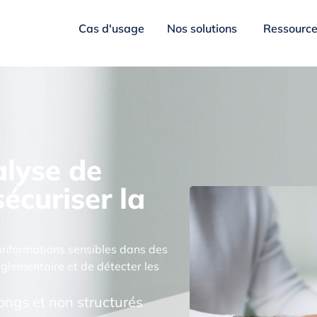
Cas d'usage
Nos solutions
Ressourc
alyse de
écuriser la
d’informations sensibles dans des
églementaire et de détecter les
ongs et non structurés